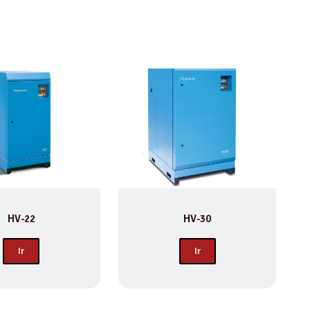
HV-22
HV-30
Ir
Ir