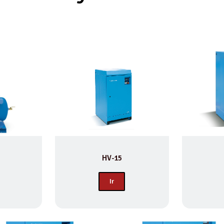
HV-15
Ir