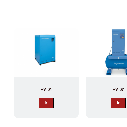
HV-04
HV-07
Ir
Ir