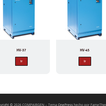
HV-37
HV-45
Ir
Ir
yright © 2026 COMPAIRGEN
–
Tema
OnePress
hecho por FameThe