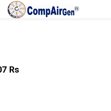
07 Rs